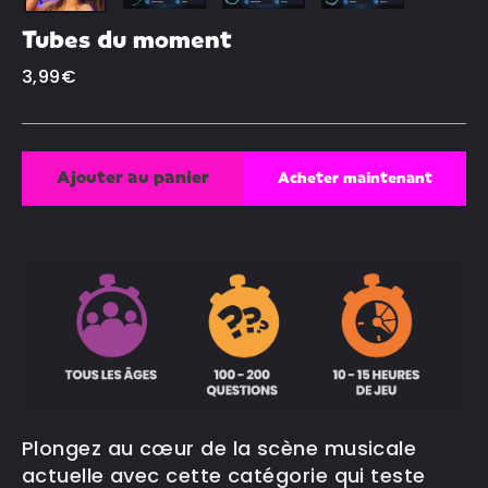
Tubes du moment
Prix
3,99€
régulier
Ajouter au panier
Acheter maintenant
Plongez au cœur de la scène musicale
actuelle avec cette catégorie qui teste