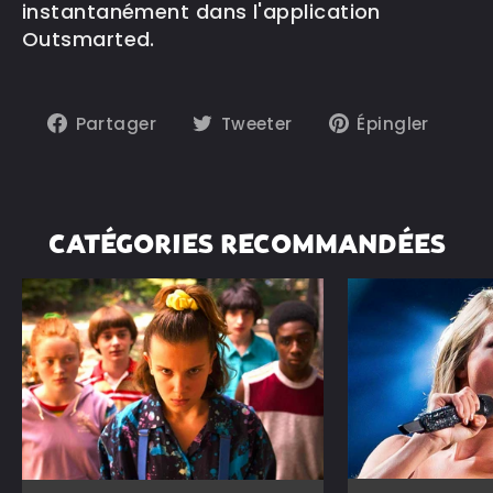
instantanément dans l'application
Outsmarted.
Partager
Tweeter
Épin
Partager
Tweeter
Épingler
sur
sur
sur
Facebook
Twitter
Pint
CATÉGORIES RECOMMANDÉES