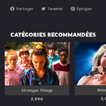
Partager
Tweeter
Épin
Partager
Tweeter
Épingler
sur
sur
sur
Facebook
Twitter
Pint
CATÉGORIES RECOMMANDÉES
Blin
Stranger Things
3,
2,99€