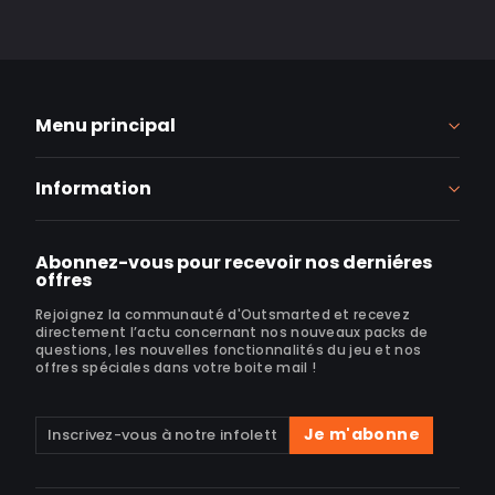
Menu principal
Information
Abonnez-vous pour recevoir nos derniéres
offres
Rejoignez la communauté d'Outsmarted et recevez
directement l’actu concernant nos nouveaux packs de
questions, les nouvelles fonctionnalités du jeu et nos
offres spéciales dans votre boite mail !
Inscrivez-
S'inscrire
Je m'abonne
vous
à