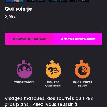
Qui suis-je
Prix
2,99€
régulier
Ajouter au panier
Acheter maintenant
Visages masqués, dos tournés ou TRÈS
gros plans… Allez-vous réussir à